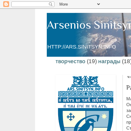
Arsenios Sinitsy
HTTP://ARS.SINITSYN.INFO
творчество
(19)
награды
(18
ч
Р
Ма
Он
за
Сн
пр
Съ