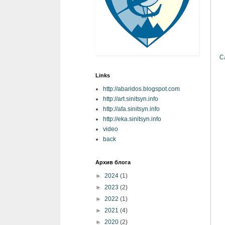
С
Links
http://abaridos.blogspot.com
http://art.sinitsyn.info
http://afa.sinitsyn.info
http://eka.sinitsyn.info
video
back
Архив блога
►
2024
(1)
►
2023
(2)
►
2022
(1)
►
2021
(4)
►
2020
(2)