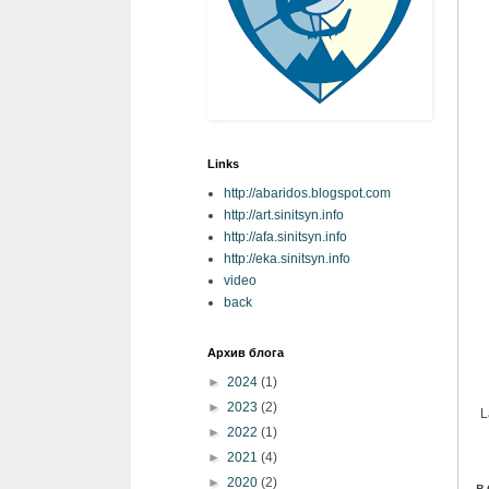
Links
http://abaridos.blogspot.com
http://art.sinitsyn.info
http://afa.sinitsyn.info
http://eka.sinitsyn.info
video
back
Архив блога
►
2024
(1)
►
2023
(2)
L
►
2022
(1)
►
2021
(4)
►
2020
(2)
в