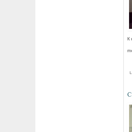
К 
mo
L
С