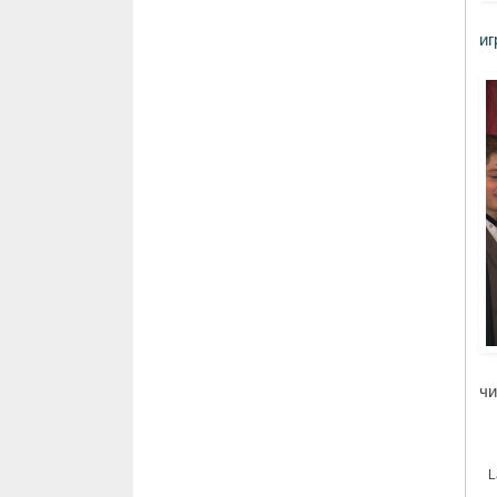
иг
ч
L