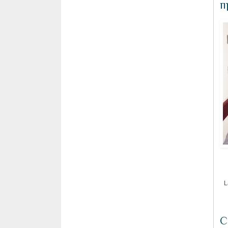
п
L
С