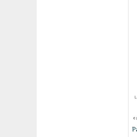
L
с
Р