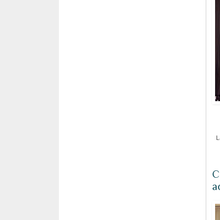
L
С
а