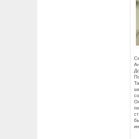
Се
Ан
До
По
Та
ше
со
Он
п
ст
бы
и