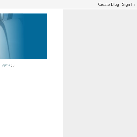
нцерты
(8)