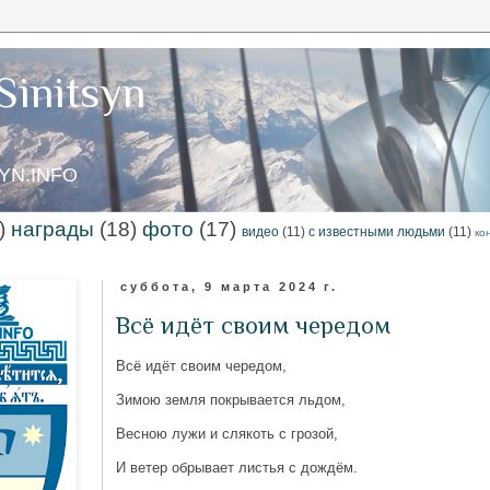
Sinitsyn
SYN.INFO
)
награды
(18)
фото
(17)
видео
(11)
с известными людьми
(11)
ко
суббота, 9 марта 2024 г.
Всё идёт своим чередом
Всё идёт своим чередом,
Зимою земля покрывается льдом,
Весною лужи и слякоть с грозой,
И ветер обрывает листья с дождём.