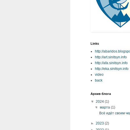
Links
http://abaridos.blogsp
http://art.sinitsyn.info
http://afa.sinitsyn.info
http://eka.sinitsyn.info
video
back
Архив блога
▼
2024
(1)
▼
марта
(1)
Всё идёт своим ч
►
2023
(2)